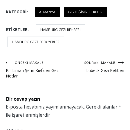
KATEGORI:
ALMANYA
GEZDIĞIMIZ ÜLKELER
ETIKETLER:
HAMBURG GEZI REHBERI
HAMBURG GEZILECEK YERLER
Yazı
ÖNCEKI MAKALE
SONRAKI MAKALE
Bir Liman Şehri Kiel`den Gezi
Lübeck Gezi Rehberi
dolaşımı
Notları
Bir cevap yazın
E-posta hesabınız yayımlanmayacak.
Gerekli alanlar
*
ile işaretlenmişlerdir