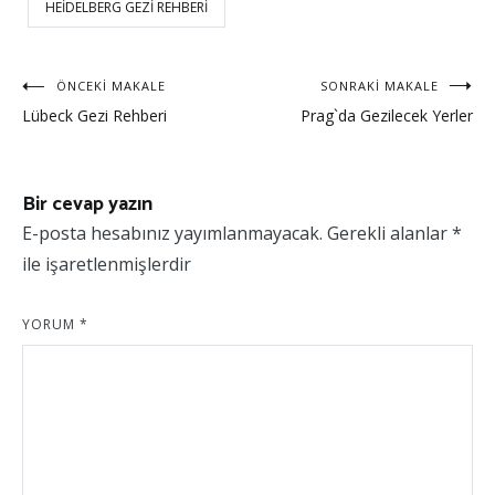
HEIDELBERG GEZI REHBERI
Yazı
ÖNCEKI MAKALE
SONRAKI MAKALE
Lübeck Gezi Rehberi
Prag`da Gezilecek Yerler
dolaşımı
Bir cevap yazın
E-posta hesabınız yayımlanmayacak.
Gerekli alanlar
*
ile işaretlenmişlerdir
YORUM
*