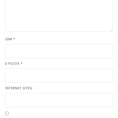
İSIM
*
E-POSTA
*
İNTERNET SITESI