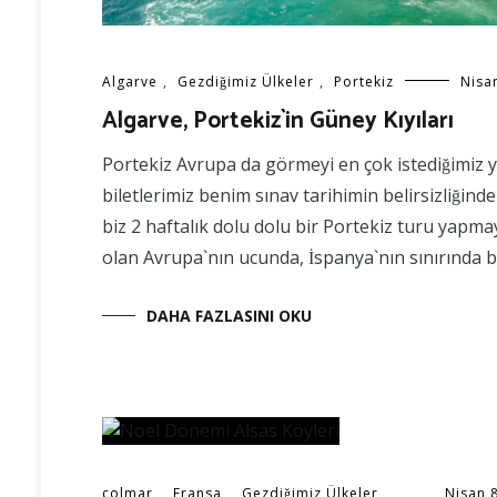
Algarve
,
Gezdiğimiz Ülkeler
,
Portekiz
Nisa
Algarve, Portekiz`in Güney Kıyıları
Portekiz Avrupa da görmeyi en çok istediğimiz ye
biletlerimiz benim sınav tarihimin belirsizliğin
biz 2 haftalık dolu dolu bir Portekiz turu yapmay
olan Avrupa`nın ucunda, İspanya`nın sınırında
DAHA FAZLASINI OKU
colmar
,
Fransa
,
Gezdiğimiz Ülkeler
Nisan 8