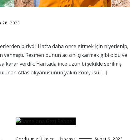
n 28, 2023
rlerden biriydi. Hatta daha önce gitmek için niyetlenip,
den yanmıştı. Resmen bunun acısını çıkarmak gibi oldu ve
a karar verdik. Haritada ince uzun bi şekilde serilmiş
 bulunan Atlas okyanusunun yakın komşusu […]
,
Gezdiğimiz Ülkeler
,
İspanya
Şubat 9, 2023