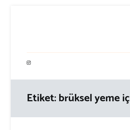
İçeriğe
atla
Etiket:
brüksel yeme iç